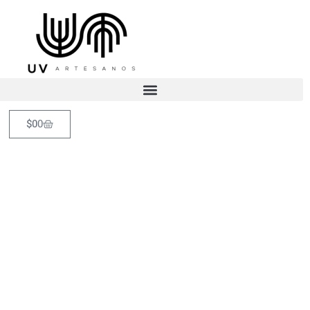
$
0
0