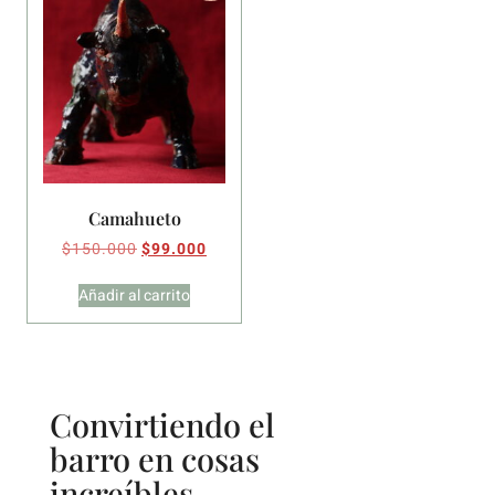
Camahueto
$
150.000
$
99.000
Añadir al carrito
Convirtiendo el
barro en cosas
increíbles