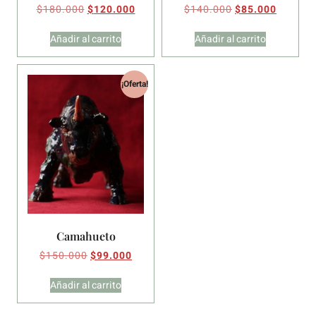
$
180.000
$
120.000
$
140.000
$
85.000
Añadir al carrito
Añadir al carrito
¡Oferta!
Camahueto
$
150.000
$
99.000
Añadir al carrito