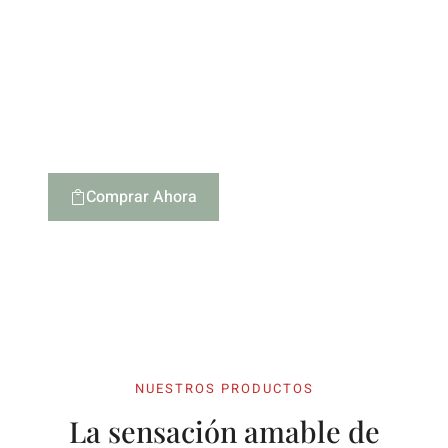
Encuentra La Pieza
Perfecta Para Tu Hogar
Descubre nuestro arte
cerámico auténtico
Comprar Ahora
Ver Intro
NUESTROS PRODUCTOS
La sensación amable de