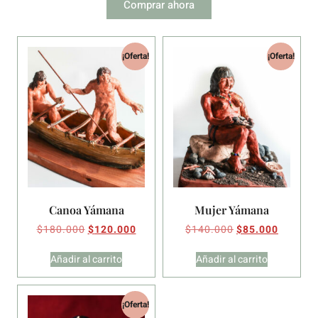
Comprar ahora
¡Oferta!
¡Oferta!
Canoa Yámana
Mujer Yámana
$
180.000
$
120.000
$
140.000
$
85.000
Añadir al carrito
Añadir al carrito
¡Oferta!