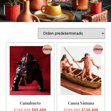
¡Oferta!
¡Oferta!
Camahueto
Canoa Yámana
$
150.000
$
99.000
$
180.000
$
120.000