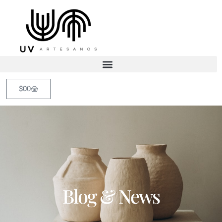
$
0
0
Blog & News